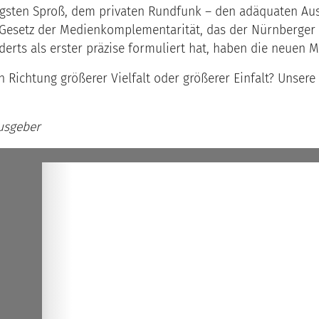
sten Sproß, dem privaten Rundfunk – den adäquaten Ausd
setz der Medienkomplementarität, das der Nürnberger Hi
erts als erster präzise formuliert hat, haben die neuen M
n Richtung größerer Vielfalt oder größerer Einfalt? Unser
usgeber