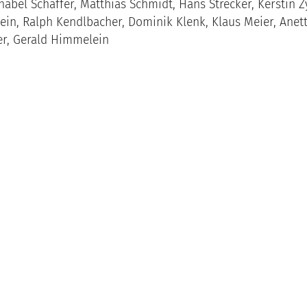
Anabel Schaffer, Matthias Schmidt, Hans Strecker, Kerstin 
in, Ralph Kendlbacher, Dominik Klenk, Klaus Meier, Anett
er, Gerald Himmelein
uthemen |
Der „Eichstätter Kurier“: Ein Blatt, dem es man
erwald |
Sämtliche Druckerzeugnisse in der Region auf ein
r „Donau Kurier“ und die „Süddeutsche Zeitung“ zum Streit
ler |
Kurzportraits von Zeitschriften und Zeitungen in Eic
om Sprachrohr der Bürgerinitiativen wandelt sich die alt
innen |
Radio IN – ein klassisches Beispiel für ein strom
adio K1 – Rundfunk zwischen Einschaltquoten und kirchli