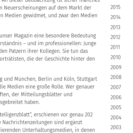
n. An dieser Beobachtung ist sicher manches
2015
llen Neuerscheinungen auf dem Markt der
 den Medien gewidmet, und zwar den Medien
2014
2013
ür unser Magazin eine besondere Bedeutung
2012
rständnis – und im professionellen: Junge
2011
n Patzern ihrer Kollegen. Sie tun das
2010
rträtisten, die der Geschichte hinter den
2009
2008
 und München, Berlin und Köln, Stuttgart
 die Medien eine große Rolle. Wer genauer
2007
ften, der Mitteilungsblätter und
2006
sgebreitet haben.
2005
telligenzblatt“, erschienen vor genau 202
2004
ie Nachrichtenzeitungen sind ergänzt
2003
dierenden Unterhaltungsmedien, in denen