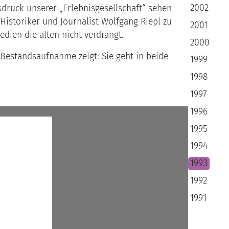
2002
ruck unserer „Erlebnisgesellschaft“ sehen
storiker und Journalist Wolfgang Riepl zu
2001
edien die alten nicht verdrängt.
2000
e Bestandsaufnahme zeigt: Sie geht in beide
1999
1998
1997
1996
1995
1994
1993
1992
1991