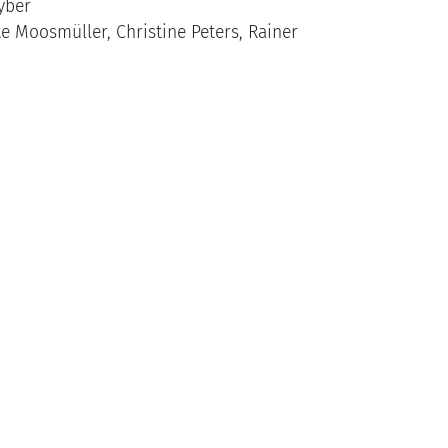
Zyber
e Moosmüller, Christine Peters, Rainer
chmalzu ruhig hergeht
en Blick
fall Streibl
hstätt – vom Vereinsblatt bis zur Unizeitung
ernative Presse zu Stadtmagazinen
linienförmiges Formatradio
chem Auftrag